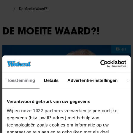
De Moeite Waard?!
DE MOEITE WAARD?!
BN'ers
Toestemming
Details
Advertentie-instellingen
Ov
Verantwoord gebruik van uw gegevens
Wij en
onze 1022 partners
verwerken je persoonlijke
gegevens (bijv. uw IP-adres) met behulp van
technologieën zoals cookies om informatie op uw
apparaat op te slaan en te gebruiken met als doel