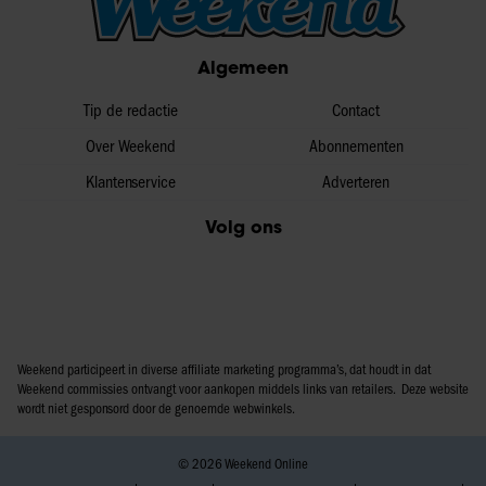
informatie over uw gebruik van onze site met onze
partners voor social media, adverteren en analyse. Deze
Algemeen
partners kunnen deze gegevens combineren met andere
informatie die u aan ze heeft verstrekt of die ze hebben
Tip de redactie
Contact
verzameld op basis van uw gebruik van hun services. U
gaat akkoord met onze cookies als u onze website blijft
Over Weekend
Abonnementen
gebruiken.
Klantenservice
Adverteren
Volg ons
Weekend participeert in diverse affiliate marketing programma’s, dat houdt in dat
Weekend commissies ontvangt voor aankopen middels links van retailers. Deze website
wordt niet gesponsord door de genoemde webwinkels.
© 2026 Weekend Online