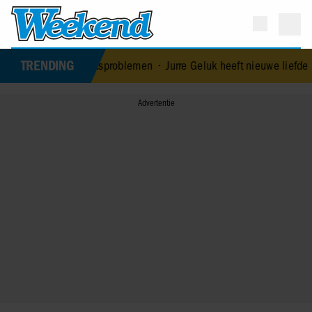
TRENDING
ardo ontkent huwelijksproblemen
•
Jurre Geluk heeft nieuwe liefde n