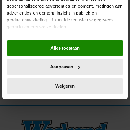
gepersonaliseerde advertenties en content, metingen aan
24/05/2023
advertenties en content, inzicht in publiek en
RTL-SHOW DE MOEITE WAARD?!
productontwikkeling. U kunt kiezen wie uw gegevens
SCOORT NOG NIET DE PANNEN VAN HET
gebruikt en met welke doelen.
DAK
Als u het toestaat, willen we ook graag:
Alles toestaan
Informatie verzamelen over uw geografische
locatie, die tot een paar meter nauwkeurig kan zijn
Uw apparaat identificeren door het actief te
Aanpassen
scannen op specifieke eigenschappen (fingerprinting)
Lees meer over hoe uw persoonlijke gegevens worden
verwerkt en stel uw voorkeuren in het
detailgedeelte
in.
Weigeren
U kunt uw toestemming op elk moment wijzigen of
intrekken in de Cookieverklaring.
We gebruiken cookies om content en advertenties te
personaliseren, om functies voor social media te bieden
en om ons websiteverkeer te analyseren. Ook delen we