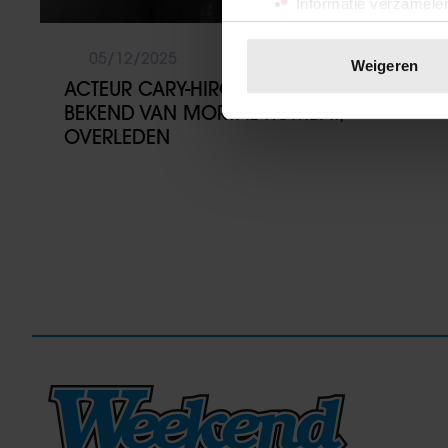
Informatie verzamelen
Uw apparaat identific
Lees meer over hoe uw perso
05/12/2025
Weigeren
toestemming op elk moment wi
ACTEUR CARY-HIROYUKI TAGAWA,
BEKEND VAN MORTAL KOMBAT,
We gebruiken cookies om cont
OVERLEDEN
websiteverkeer te analyseren
media, adverteren en analys
verstrekt of die ze hebben v
onze website blijft gebruiken.