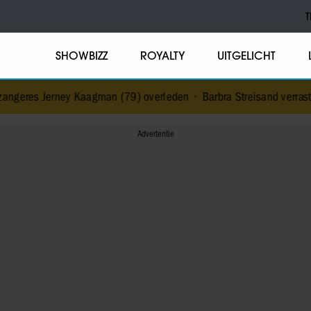
T
SHOWBIZZ
ROYALTY
UITGELICHT
geres Jerney Kaagman (79) overleden
•
Barbra Streisand verrast op 