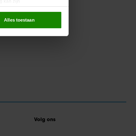
g kan zijn
erprinting)
t
detailgedeelte
in. U kunt uw
Alles toestaan
 media te bieden en om ons
ze partners voor social
nformatie die u aan ze heeft
oord met onze cookies als u
Volg ons