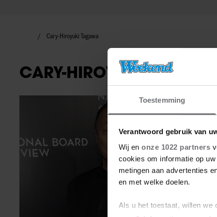
Cary-Hiroyuki Tagawa
CARY-HIROYUKI TAGAWA
Toestemming
Nieuws
Verantwoord gebruik van u
Wij en
onze 1022 partners
v
cookies om informatie op uw 
metingen aan advertenties en
en met welke doelen.
Als u het toestaat, willen we