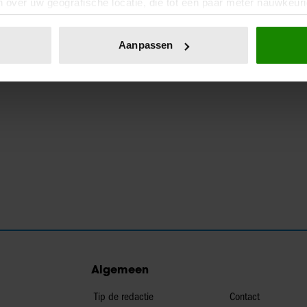
 over uw geografische locatie, die tot een paar meter nauwkeuri
eren door het actief te scannen op specifieke eigenschappen (fing
onlijke gegevens worden verwerkt en stel uw voorkeuren in he
Aanpassen
jzigen of intrekken in de Cookieverklaring.
ent en advertenties te personaliseren, om functies voor social
. Ook delen we informatie over uw gebruik van onze site met on
e. Deze partners kunnen deze gegevens combineren met andere i
erzameld op basis van uw gebruik van hun services. U gaat akk
Algemeen
Tip de redactie
Contact