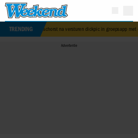
TRENDING
Menno de Boer geschorst na versturen dickpic in groepsapp met co