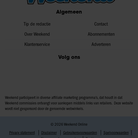
partners voor social media, adverteren en analyse. Deze
Algemeen
partners kunnen deze gegevens combineren met andere
informatie die u aan ze heeft verstrekt of die ze hebben
Tip de redactie
Contact
verzameld op basis van uw gebruik van hun services. U
Over Weekend
Abonnementen
gaat akkoord met onze cookies als u onze website blijft
Klantenservice
Adverteren
gebruiken.
Volg ons
Weekend participeert in diverse affiliate marketing programma’s, dat houdt in dat
Weekend commissies ontvangt voor aankopen middels links van retailers. Deze website
wordt niet gesponsord door de genoemde webwinkels.
© 2026 Weekend Online
Privacy statement
Disclaimer
Gebruikersvoorwaarden
Spelvoorwaarden