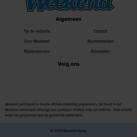
informatie over uw gebruik van onze site met onze
partners voor social media, adverteren en analyse. Deze
Algemeen
partners kunnen deze gegevens combineren met andere
informatie die u aan ze heeft verstrekt of die ze hebben
Tip de redactie
Contact
verzameld op basis van uw gebruik van hun services. U
gaat akkoord met onze cookies als u onze website blijft
Over Weekend
Abonnementen
gebruiken.
Klantenservice
Adverteren
Volg ons
Weekend participeert in diverse affiliate marketing programma’s, dat houdt in dat
Weekend commissies ontvangt voor aankopen middels links van retailers. Deze website
wordt niet gesponsord door de genoemde webwinkels.
© 2026 Weekend Online