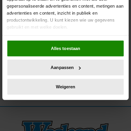
gepersonaliseerde advertenties en content, metingen aan
23/12/2025
advertenties en content, inzicht in publiek en
VOLKSZANGER SANDER KWARTEN
productontwikkeling. U kunt kiezen wie uw gegevens
BEDANKT VOOR STEUN NA DIEFSTAL AUTO
gebruikt en met welke doelen.
MET KINDEREN
Als u het toestaat, willen we ook graag:
Alles toestaan
Informatie verzamelen over uw geografische
locatie, die tot een paar meter nauwkeurig kan zijn
Uw apparaat identificeren door het actief te
Aanpassen
scannen op specifieke eigenschappen (fingerprinting)
Lees meer over hoe uw persoonlijke gegevens worden
verwerkt en stel uw voorkeuren in het
detailgedeelte
in.
Weigeren
U kunt uw toestemming op elk moment wijzigen of
intrekken in de Cookieverklaring.
We gebruiken cookies om content en advertenties te
personaliseren, om functies voor social media te bieden
en om ons websiteverkeer te analyseren. Ook delen we