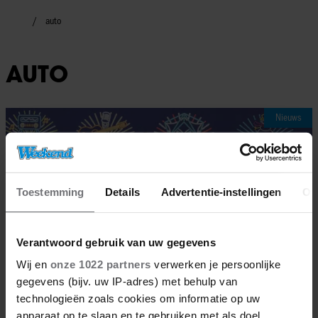
auto
AUTO
Nieuws
Toestemming
Details
Advertentie-instellingen
Ov
Verantwoord gebruik van uw gegevens
Wij en
onze 1022 partners
verwerken je persoonlijke
gegevens (bijv. uw IP-adres) met behulp van
technologieën zoals cookies om informatie op uw
apparaat op te slaan en te gebruiken met als doel