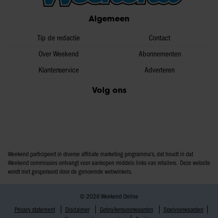
partners voor social media, adverteren en analyse. Deze
Algemeen
partners kunnen deze gegevens combineren met andere
informatie die u aan ze heeft verstrekt of die ze hebben
Tip de redactie
Contact
verzameld op basis van uw gebruik van hun services. U
Over Weekend
Abonnementen
gaat akkoord met onze cookies als u onze website blijft
Klantenservice
Adverteren
gebruiken.
Volg ons
Weekend participeert in diverse affiliate marketing programma’s, dat houdt in dat
Weekend commissies ontvangt voor aankopen middels links van retailers. Deze website
wordt niet gesponsord door de genoemde webwinkels.
© 2026 Weekend Online
Privacy statement
Disclaimer
Gebruikersvoorwaarden
Spelvoorwaarden