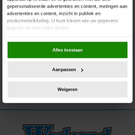
gepersonaliseerde advertenties en content, metingen aan
02/02/2023
advertenties en content, inzicht in publiek en
AIREN MYLENE HEEFT GEEN HAAST MET
productontwikkeling. U kunt kiezen wie uw gegevens
HUWELIJK: ‘DENK DAT IK JARENLANG
gebruikt en met welke doelen.
VERLOOFD BLIJF’
Als u het toestaat, willen we ook graag:
Alles toestaan
Informatie verzamelen over uw geografische
locatie, die tot een paar meter nauwkeurig kan zijn
Uw apparaat identificeren door het actief te
Aanpassen
scannen op specifieke eigenschappen (fingerprinting)
Lees meer over hoe uw persoonlijke gegevens worden
verwerkt en stel uw voorkeuren in het
detailgedeelte
in.
Weigeren
U kunt uw toestemming op elk moment wijzigen of
intrekken in de Cookieverklaring.
We gebruiken cookies om content en advertenties te
personaliseren, om functies voor social media te bieden
en om ons websiteverkeer te analyseren. Ook delen we