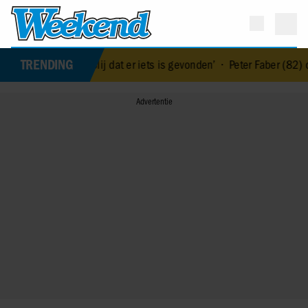
TRENDING
artritmestoornis: ‘Blij dat er iets is gevonden’
•
Peter Faber (82) ov