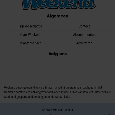
informatie over uw gebruik van onze site met onze
partners voor social media, adverteren en analyse. Deze
Algemeen
partners kunnen deze gegevens combineren met andere
informatie die u aan ze heeft verstrekt of die ze hebben
Tip de redactie
Contact
verzameld op basis van uw gebruik van hun services. U
gaat akkoord met onze cookies als u onze website blijft
Over Weekend
Abonnementen
gebruiken.
Klantenservice
Adverteren
Volg ons
Weekend participeert in diverse affiliate marketing programma’s, dat houdt in dat
Weekend commissies ontvangt voor aankopen middels links van retailers. Deze website
wordt niet gesponsord door de genoemde webwinkels.
© 2026 Weekend Online