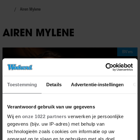
Airen Mylene
AIREN MYLENE
BN'ers
Toestemming
Details
Advertentie-instellingen
Ov
Verantwoord gebruik van uw gegevens
Wij en
onze 1022 partners
verwerken je persoonlijke
gegevens (bijv. uw IP-adres) met behulp van
technologieën zoals cookies om informatie op uw
apparaat op te slaan en te gebruiken met als doel