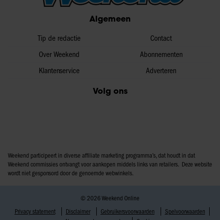
partners voor social media, adverteren en analyse. Deze
Algemeen
partners kunnen deze gegevens combineren met andere
informatie die u aan ze heeft verstrekt of die ze hebben
Tip de redactie
Contact
verzameld op basis van uw gebruik van hun services. U
Over Weekend
Abonnementen
gaat akkoord met onze cookies als u onze website blijft
Klantenservice
Adverteren
gebruiken.
Volg ons
Weekend participeert in diverse affiliate marketing programma’s, dat houdt in dat
Weekend commissies ontvangt voor aankopen middels links van retailers. Deze website
wordt niet gesponsord door de genoemde webwinkels.
© 2026 Weekend Online
Privacy statement
Disclaimer
Gebruikersvoorwaarden
Spelvoorwaarden