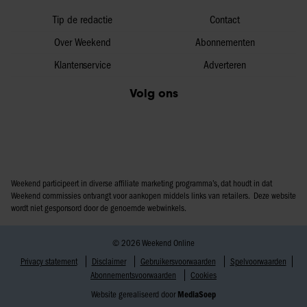
Tip de redactie
Contact
Over Weekend
Abonnementen
Klantenservice
Adverteren
Volg ons
Weekend participeert in diverse affiliate marketing programma’s, dat houdt in dat
Weekend commissies ontvangt voor aankopen middels links van retailers. Deze website
wordt niet gesponsord door de genoemde webwinkels.
© 2026 Weekend Online
Privacy statement
Disclaimer
Gebruikersvoorwaarden
Spelvoorwaarden
Abonnementsvoorwaarden
Cookies
Website gerealiseerd door
MediaSoep