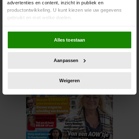
advertenties en content, inzicht in publiek en
productontwikkeling. U kunt kiezen wie uw gegevens
gebruikt en met welke doelen.
Als u het toestaat, willen we ook graag:
Alles toestaan
Informatie verzamelen over uw geografische
locatie, die tot een paar meter nauwkeurig kan zijn
Uw apparaat identificeren door het actief te
Aanpassen
scannen op specifieke eigenschappen (fingerprinting)
Lees meer over hoe uw persoonlijke gegevens worden
verwerkt en stel uw voorkeuren in het
detailgedeelte
in.
Weigeren
U kunt uw toestemming op elk moment wijzigen of
intrekken in de Cookieverklaring.
We gebruiken cookies om content en advertenties te
personaliseren, om functies voor social media te bieden
en om ons websiteverkeer te analyseren. Ook delen we
informatie over uw gebruik van onze site met onze
partners voor social media, adverteren en analyse. Deze