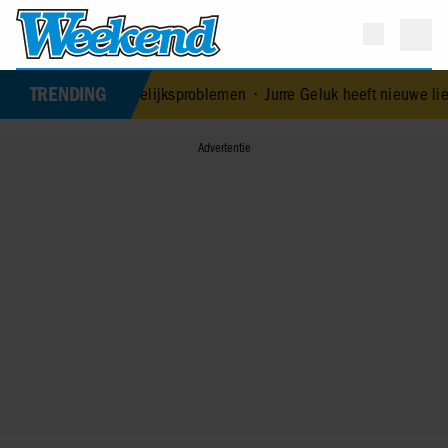
TRENDING
ardo ontkent huwelijksproblemen
•
Jurre Geluk heeft nieuwe liefde 