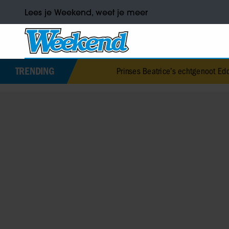
Lees je Weekend, weet je meer
TRENDING
Prinses Beatrice’s echtgenoot Edoardo ontkent huw