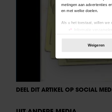
metingen aan advertenties en
en met welke doelen.
Als u het toestaat, willen we
Informatie verzamelen
Uw apparaat identific
Lees meer over hoe uw perso
Weigeren
toestemming op elk moment wi
We gebruiken cookies om cont
websiteverkeer te analyseren
media, adverteren en analys
verstrekt of die ze hebben v
onze website blijft gebruiken.
DEEL DIT ARTIKEL OP SOCIAL MED
UIT ANDERE MEDIA