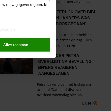
en wie uw gegevens gebruikt
g kan zijn
erprinting)
t
detailgedeelte
in. U kunt uw
Alles toestaan
 media te bieden en om ons
ze partners voor social
nformatie die u aan ze heeft
oord met onze cookies als u