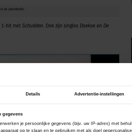
 1-hit met
Schudden
. Ook zijn singles
Doekoe
en
De
Details
Advertentie-instellingen
w gegevens
erwerken je persoonlijke gegevens (bijv. uw IP-adres) met behul
apparaat op te slaan en te gebruiken met als doel gepersonalise