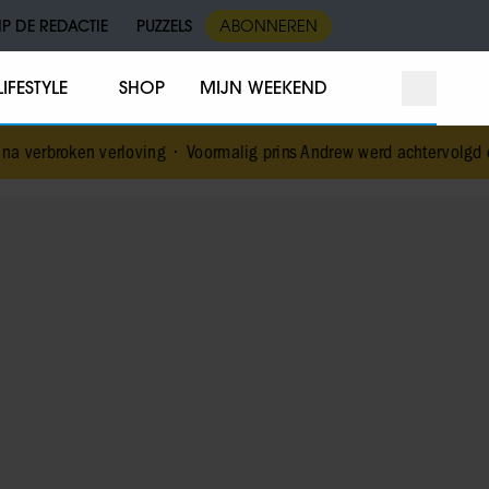
IP DE REDACTIE
PUZZELS
ABONNEREN
LIFESTYLE
SHOP
MIJN WEEKEND
oving
•
Voormalig prins Andrew werd achtervolgd door vermeende st