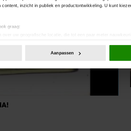
 content, inzicht in publiek en productontwikkeling. U kunt kiez
 ook graag:
 over uw geografische locatie, die tot een paar meter nauwkeuri
eren door het actief te scannen op specifieke eigenschappen (fing
onlijke gegevens worden verwerkt en stel uw voorkeuren in he
Aanpassen
jzigen of intrekken in de Cookieverklaring.
ent en advertenties te personaliseren, om functies voor social
. Ook delen we informatie over uw gebruik van onze site met on
e. Deze partners kunnen deze gegevens combineren met andere i
erzameld op basis van uw gebruik van hun services. U gaat akk
IA!