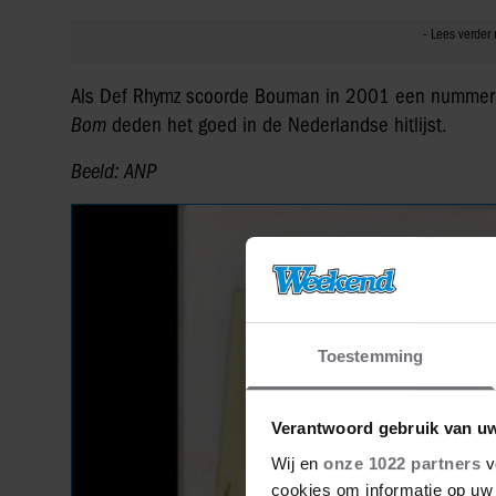
Als Def Rhymz scoorde Bouman in 2001 een nummer
Bom
deden het goed in de Nederlandse hitlijst.
Beeld: ANP
Toestemming
Verantwoord gebruik van u
Wij en
onze 1022 partners
v
cookies om informatie op uw 