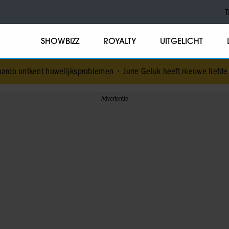
T
SHOWBIZZ
ROYALTY
UITGELICHT
elijksproblemen
•
Jurre Geluk heeft nieuwe liefde na verbroken verl