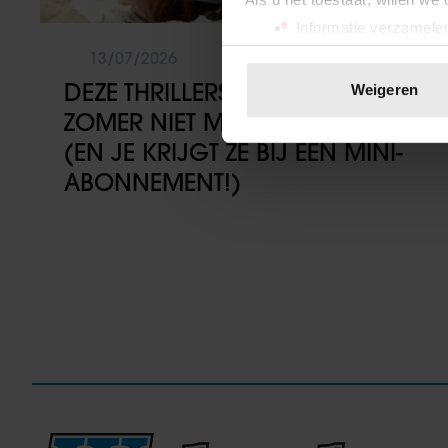
Informatie verzamelen
Uw apparaat identific
13/07/2026
Lees meer over hoe uw perso
DEZE THRILLERS WIL JE DEZE
Weigeren
toestemming op elk moment wi
ZOMER NIET MEER WEGLEGGEN
(EN JE KRIJGT ZE BIJ EEN MINI-
We gebruiken cookies om cont
websiteverkeer te analyseren
ABONNEMENT!)
media, adverteren en analys
verstrekt of die ze hebben v
onze website blijft gebruiken.