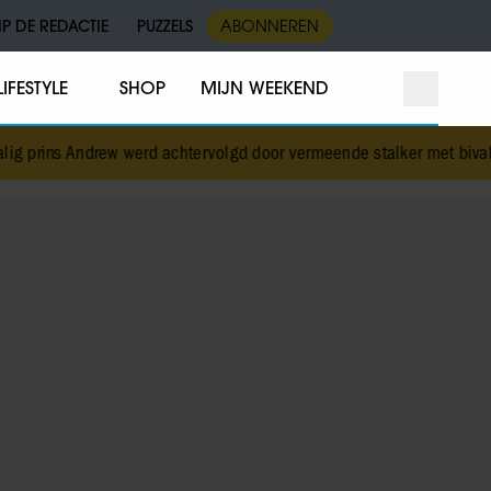
IP DE REDACTIE
PUZZELS
ABONNEREN
LIFESTYLE
SHOP
MIJN WEEKEND
prins Andrew werd achtervolgd door vermeende stalker met bivakmu