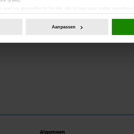
 over uw geografische locatie, die tot een paar meter nauwkeuri
eren door het actief te scannen op specifieke eigenschappen (fing
onlijke gegevens worden verwerkt en stel uw voorkeuren in he
Aanpassen
jzigen of intrekken in de Cookieverklaring.
ent en advertenties te personaliseren, om functies voor social
. Ook delen we informatie over uw gebruik van onze site met on
e. Deze partners kunnen deze gegevens combineren met andere i
erzameld op basis van uw gebruik van hun services. U gaat akk
Algemeen