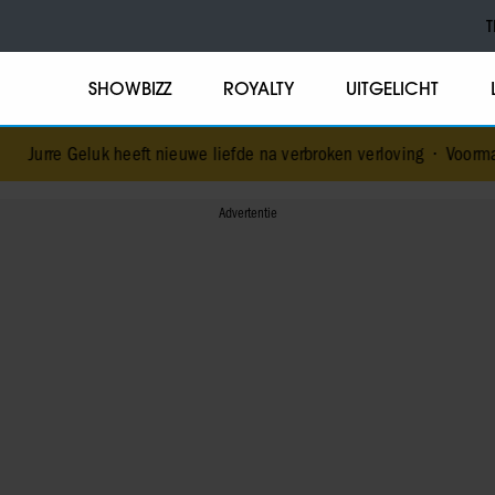
T
SHOWBIZZ
ROYALTY
UITGELICHT
Jurre Geluk heeft nieuwe liefde na verbroken verloving
•
Voormalig 