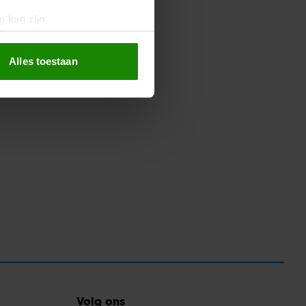
g kan zijn
erprinting)
t
detailgedeelte
in. U kunt uw
Alles toestaan
 media te bieden en om ons
ze partners voor social
nformatie die u aan ze heeft
oord met onze cookies als u
Volg ons