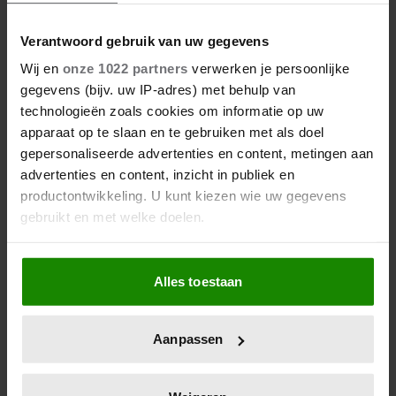
06/08/2026
Verantwoord gebruik van uw gegevens
NUMIDIA DROOMT GROOTS:
Wij en
onze 1022 partners
verwerken je persoonlijke
‘LIEFST EEN LEGER AAN
gegevens (bijv. uw IP-adres) met behulp van
KINDEREN’
technologieën zoals cookies om informatie op uw
apparaat op te slaan en te gebruiken met als doel
gepersonaliseerde advertenties en content, metingen aan
advertenties en content, inzicht in publiek en
productontwikkeling. U kunt kiezen wie uw gegevens
gebruikt en met welke doelen.
Als u het toestaat, willen we ook graag:
Alles toestaan
Informatie verzamelen over uw geografische
locatie, die tot een paar meter nauwkeurig kan zijn
Uw apparaat identificeren door het actief te
Aanpassen
scannen op specifieke eigenschappen (fingerprinting)
Lees meer over hoe uw persoonlijke gegevens worden
verwerkt en stel uw voorkeuren in het
detailgedeelte
in.