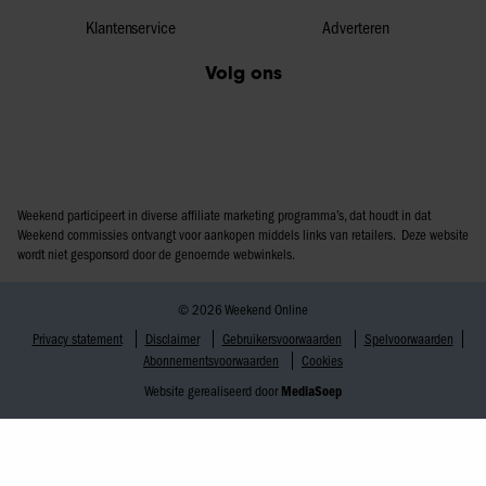
Klantenservice
Adverteren
Volg ons
Weekend participeert in diverse affiliate marketing programma’s, dat houdt in dat
Weekend commissies ontvangt voor aankopen middels links van retailers. Deze website
wordt niet gesponsord door de genoemde webwinkels.
© 2026 Weekend Online
Privacy statement
Disclaimer
Gebruikersvoorwaarden
Spelvoorwaarden
Abonnementsvoorwaarden
Cookies
Website gerealiseerd door
MediaSoep