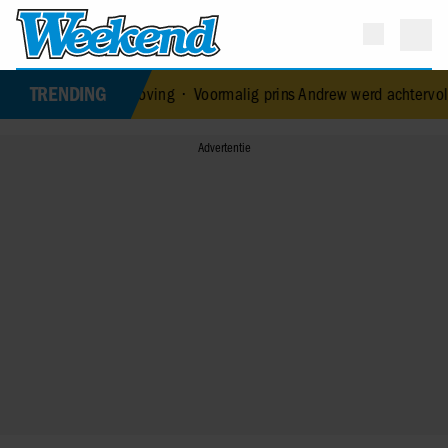
TRENDING
en verloving
•
Voormalig prins Andrew werd achtervolgd door verme