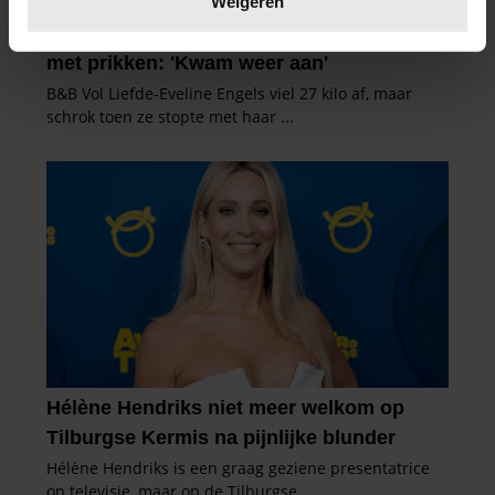
Weigeren
U kunt uw toestemming op elk moment wijzigen of
intrekken in de Cookieverklaring.
We gebruiken cookies om content en advertenties te
personaliseren, om functies voor social media te bieden
en om ons websiteverkeer te analyseren. Ook delen we
informatie over uw gebruik van onze site met onze
partners voor social media, adverteren en analyse. Deze
partners kunnen deze gegevens combineren met andere
informatie die u aan ze heeft verstrekt of die ze hebben
verzameld op basis van uw gebruik van hun services. U
gaat akkoord met onze cookies als u onze website blijft
gebruiken.