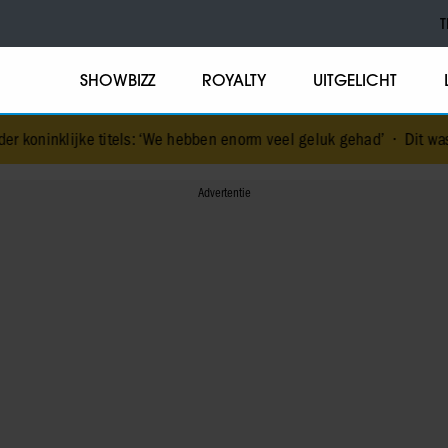
T
SHOWBIZZ
ROYALTY
UITGELICHT
titels: ‘We hebben enorm veel geluk gehad’
•
Dit was Elizabeth Alic