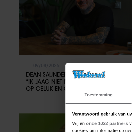
09/08/2026
DEAN SAUNDERS KIEST VOOR RUST:
“IK JAAG NIET MEER OP GELD, MAAR
OP GELUK EN GEZONDHEID”
Toestemming
Verantwoord gebruik van u
Sante
Wij en
onze 1022 partners
v
cookies om informatie op uw 