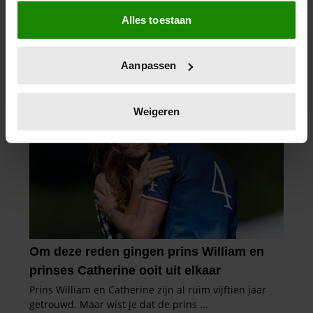
Als u het toestaat, willen we ook graag:
Alles toestaan
Informatie verzamelen over uw geografische
locatie, die tot een paar meter nauwkeurig kan zijn
Uw apparaat identificeren door het actief te
Aanpassen
scannen op specifieke eigenschappen (fingerprinting)
Lees meer over hoe uw persoonlijke gegevens worden
verwerkt en stel uw voorkeuren in het
detailgedeelte
in.
Weigeren
U kunt uw toestemming op elk moment wijzigen of
intrekken in de Cookieverklaring.
We gebruiken cookies om content en advertenties te
personaliseren, om functies voor social media te bieden
en om ons websiteverkeer te analyseren. Ook delen we
informatie over uw gebruik van onze site met onze
partners voor social media, adverteren en analyse. Deze
partners kunnen deze gegevens combineren met andere
informatie die u aan ze heeft verstrekt of die ze hebben
verzameld op basis van uw gebruik van hun services. U
gaat akkoord met onze cookies als u onze website blijft