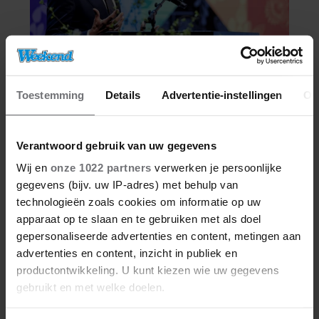
Toestemming
Details
Advertentie-instellingen
Ov
Verantwoord gebruik van uw gegevens
Wij en
onze 1022 partners
verwerken je persoonlijke
gegevens (bijv. uw IP-adres) met behulp van
technologieën zoals cookies om informatie op uw
apparaat op te slaan en te gebruiken met als doel
gepersonaliseerde advertenties en content, metingen aan
advertenties en content, inzicht in publiek en
productontwikkeling. U kunt kiezen wie uw gegevens
gebruikt en met welke doelen.