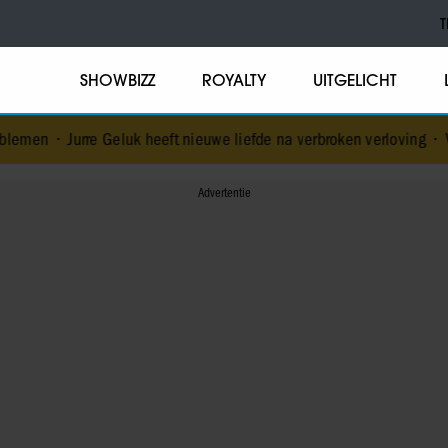
T
SHOWBIZZ
ROYALTY
UITGELICHT
eluk heeft nieuwe liefde na verbroken verloving
•
Voormalig prins A