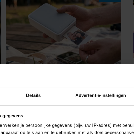
07/08/2026
MET DEZE MINI FOTOPRINTER VAN
Details
Advertentie-instellingen
ACTION HEB JE JE FAVORIETE FOTO’S
BINNEN ÉÉN MINUUT IN HANDEN
w gegevens
erwerken je persoonlijke gegevens (bijv. uw IP-adres) met behul
Sante
apparaat op te slaan en te gebruiken met als doel gepersonalise