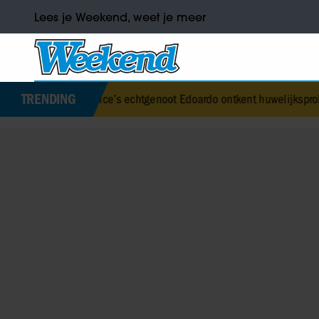
Lees je Weekend, weet je meer
TRENDING
eatrice’s echtgenoot Edoardo ontkent huwelijksproblemen
•
Jurre G