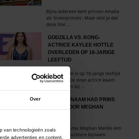
Over
p van technologieën zoals
erde advertenties en content,