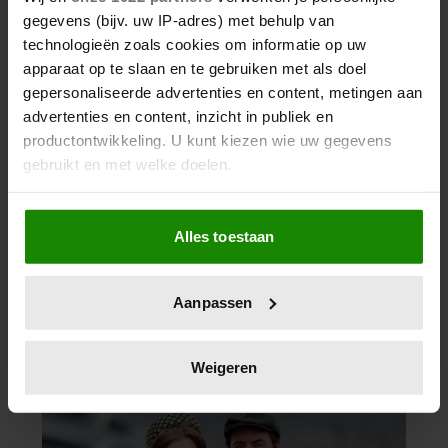
gegevens (bijv. uw IP-adres) met behulp van
technologieën zoals cookies om informatie op uw
apparaat op te slaan en te gebruiken met als doel
gepersonaliseerde advertenties en content, metingen aan
advertenties en content, inzicht in publiek en
productontwikkeling. U kunt kiezen wie uw gegevens
gebruikt en met welke doelen.
Als u het toestaat, willen we ook graag:
Alles toestaan
Informatie verzamelen over uw geografische
locatie, die tot een paar meter nauwkeurig kan zijn
Uw apparaat identificeren door het actief te
Aanpassen
scannen op specifieke eigenschappen (fingerprinting)
Lees meer over hoe uw persoonlijke gegevens worden
verwerkt en stel uw voorkeuren in het
detailgedeelte
in.
Weigeren
U kunt uw toestemming op elk moment wijzigen of
intrekken in de Cookieverklaring.