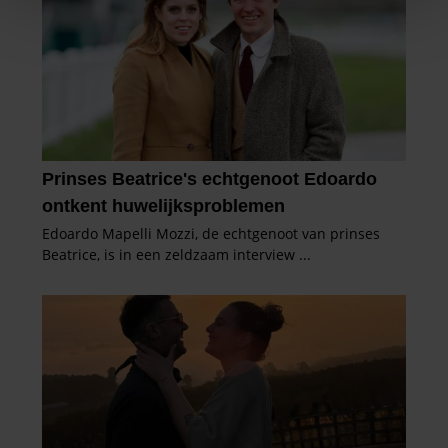
We gebruiken cookies om content en advertenties te
personaliseren, om functies voor social media te bieden
en om ons websiteverkeer te analyseren. Ook delen we
informatie over uw gebruik van onze site met onze
partners voor social media, adverteren en analyse. Deze
partners kunnen deze gegevens combineren met andere
informatie die u aan ze heeft verstrekt of die ze hebben
verzameld op basis van uw gebruik van hun services. U
gaat akkoord met onze cookies als u onze website blijft
gebruiken.