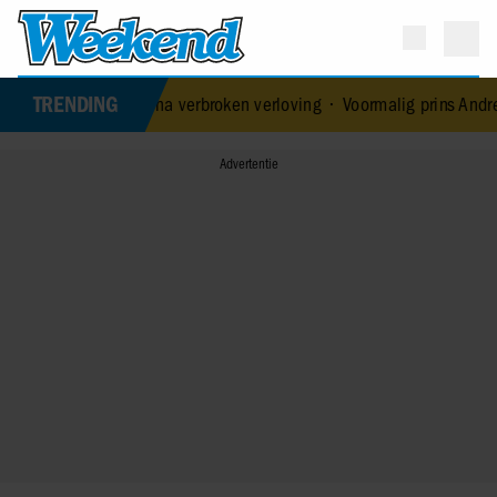
TRENDING
liefde na verbroken verloving
•
Voormalig prins Andrew werd achte