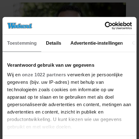
Toestemming
Details
Advertentie-instellingen
Ov
Verantwoord gebruik van uw gegevens
Wij en
onze 1022 partners
verwerken je persoonlijke
gegevens (bijv. uw IP-adres) met behulp van
technologieën zoals cookies om informatie op uw
apparaat op te slaan en te gebruiken met als doel
gepersonaliseerde advertenties en content, metingen aan
advertenties en content, inzicht in publiek en
productontwikkeling. U kunt kiezen wie uw gegevens
gebruikt en met welke doelen.