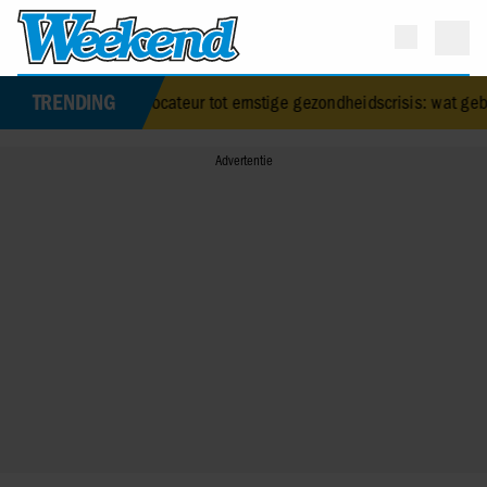
TRENDING
brityprovocateur tot ernstige gezondheidscrisis: wat gebeurde er me