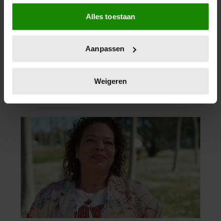
Als u het toestaat, willen we ook graag:
Alles toestaan
Informatie verzamelen over uw geografische
locatie, die tot een paar meter nauwkeurig kan zijn
Uw apparaat identificeren door het actief te
Aanpassen
scannen op specifieke eigenschappen (fingerprinting)
Lees meer over hoe uw persoonlijke gegevens worden
verwerkt en stel uw voorkeuren in het
detailgedeelte
in.
Weigeren
U kunt uw toestemming op elk moment wijzigen of
intrekken in de Cookieverklaring.
We gebruiken cookies om content en advertenties te
personaliseren, om functies voor social media te bieden
en om ons websiteverkeer te analyseren. Ook delen we
informatie over uw gebruik van onze site met onze
partners voor social media, adverteren en analyse. Deze
partners kunnen deze gegevens combineren met andere
informatie die u aan ze heeft verstrekt of die ze hebben
verzameld op basis van uw gebruik van hun services. U
gaat akkoord met onze cookies als u onze website blijft