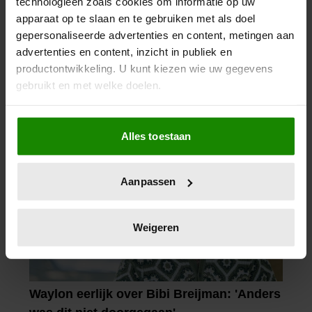
technologieën zoals cookies om informatie op uw
apparaat op te slaan en te gebruiken met als doel
gepersonaliseerde advertenties en content, metingen aan
advertenties en content, inzicht in publiek en
productontwikkeling. U kunt kiezen wie uw gegevens
gebruikt en met welke doelen.
Als u het toestaat, willen we ook graag:
Alles toestaan
Informatie verzamelen over uw geografische
locatie, die tot een paar meter nauwkeurig kan zijn
Uw apparaat identificeren door het actief te
Aanpassen
scannen op specifieke eigenschappen (fingerprinting)
Lees meer over hoe uw persoonlijke gegevens worden
verwerkt en stel uw voorkeuren in het
detailgedeelte
in.
Weigeren
U kunt uw toestemming op elk moment wijzigen of
intrekken in de Cookieverklaring.
We gebruiken cookies om content en advertenties te
personaliseren, om functies voor social media te bieden