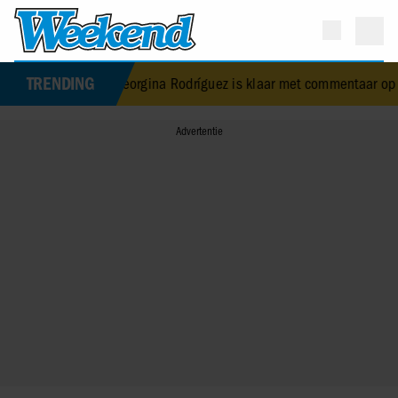
TRENDING
loofde Georgina Rodríguez is klaar met commentaar op haar lichaam