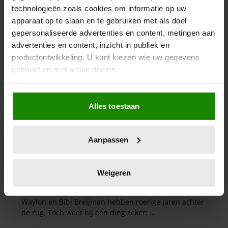
technologieën zoals cookies om informatie op uw
apparaat op te slaan en te gebruiken met als doel
gepersonaliseerde advertenties en content, metingen aan
advertenties en content, inzicht in publiek en
productontwikkeling. U kunt kiezen wie uw gegevens
gebruikt en met welke doelen.
Als u het toestaat, willen we ook graag:
Alles toestaan
Informatie verzamelen over uw geografische
locatie, die tot een paar meter nauwkeurig kan zijn
Uw apparaat identificeren door het actief te
Aanpassen
scannen op specifieke eigenschappen (fingerprinting)
Lees meer over hoe uw persoonlijke gegevens worden
verwerkt en stel uw voorkeuren in het
detailgedeelte
in.
Weigeren
U kunt uw toestemming op elk moment wijzigen of
intrekken in de Cookieverklaring.
We gebruiken cookies om content en advertenties te