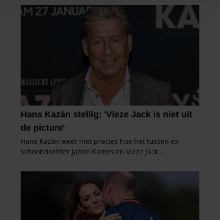
personaliseren, om functies voor social media te bieden
en om ons websiteverkeer te analyseren. Ook delen we
informatie over uw gebruik van onze site met onze
partners voor social media, adverteren en analyse. Deze
partners kunnen deze gegevens combineren met andere
informatie die u aan ze heeft verstrekt of die ze hebben
verzameld op basis van uw gebruik van hun services. U
gaat akkoord met onze cookies als u onze website blijft
gebruiken.