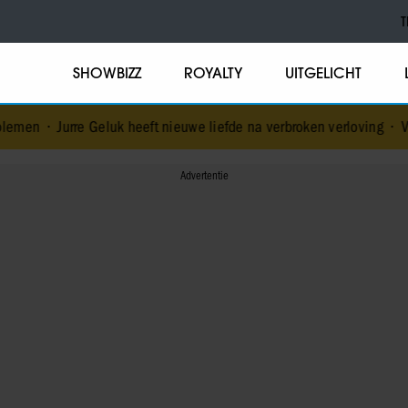
T
SHOWBIZZ
ROYALTY
UITGELICHT
eluk heeft nieuwe liefde na verbroken verloving
•
Voormalig prins 