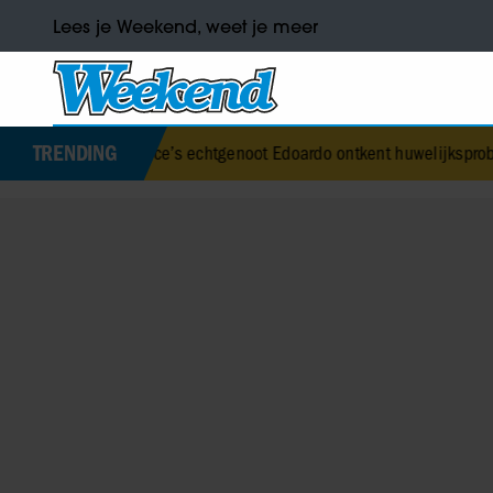
Lees je Weekend, weet je meer
TRENDING
Beatrice’s echtgenoot Edoardo ontkent huwelijksproblemen
•
Jurre G