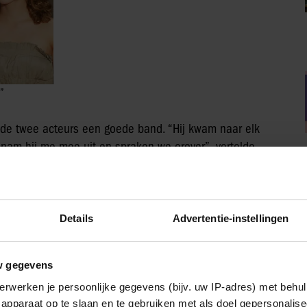
”
 de twee acteurs een goede band. “Hij kwam naar elk
p nam hij me mee uit en spraken we erover”, vertelde
tijd.
Details
Advertentie-instellingen
IA!
w gegevens
erwerken je persoonlijke gegevens (bijv. uw IP-adres) met behul
apparaat op te slaan en te gebruiken met als doel gepersonalise