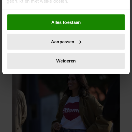
gebruikt en met welke doelen.
Als u het toestaat, willen we ook graag:
Alles toestaan
Informatie verzamelen over uw geografische
locatie, die tot een paar meter nauwkeurig kan zijn
Uw apparaat identificeren door het actief te
Aanpassen
scannen op specifieke eigenschappen (fingerprinting)
Lees meer over hoe uw persoonlijke gegevens worden
verwerkt en stel uw voorkeuren in het
detailgedeelte
in.
Weigeren
U kunt uw toestemming op elk moment wijzigen of
intrekken in de Cookieverklaring.
We gebruiken cookies om content en advertenties te
personaliseren, om functies voor social media te bieden
en om ons websiteverkeer te analyseren. Ook delen we
informatie over uw gebruik van onze site met onze
partners voor social media, adverteren en analyse. Deze
partners kunnen deze gegevens combineren met andere
informatie die u aan ze heeft verstrekt of die ze hebben