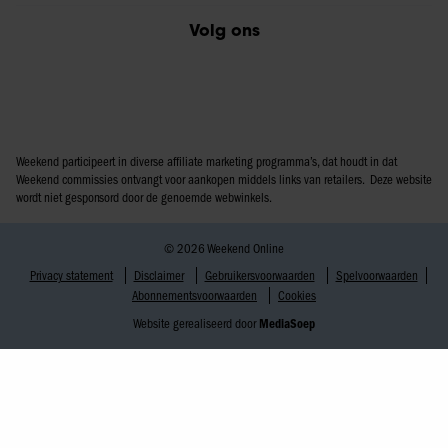
Volg ons
Weekend participeert in diverse affiliate marketing programma’s, dat houdt in dat
Weekend commissies ontvangt voor aankopen middels links van retailers. Deze website
wordt niet gesponsord door de genoemde webwinkels.
© 2026 Weekend Online
Privacy statement
Disclaimer
Gebruikersvoorwaarden
Spelvoorwaarden
Abonnementsvoorwaarden
Cookies
Website gerealiseerd door
MediaSoep