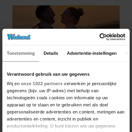
Toestemming
Details
Advertentie-instellingen
Ov
Verantwoord gebruik van uw gegevens
Wij en
onze 1022 partners
verwerken je persoonlijke
gegevens (bijv. uw IP-adres) met behulp van
technologieën zoals cookies om informatie op uw
apparaat op te slaan en te gebruiken met als doel
gepersonaliseerde advertenties en content, metingen aan
advertenties en content, inzicht in publiek en
productontwikkeling. U kunt kiezen wie uw gegevens