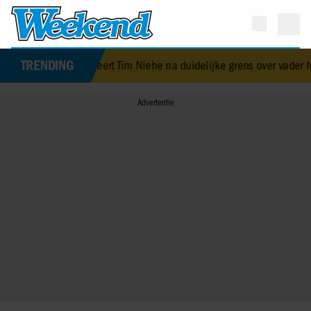
TRENDING
m bekritiseert Tim Niehe na duidelijke grens over vader Ivo: ‘Een bee