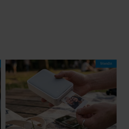
07/08/2026
HOE ONGEZOND ZIJN IJSJES?
NGERES JERNEY KAAGMAN (79) OVERLEDEN