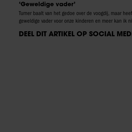
07/08/2026
XANDRA BROOD BLIKT TERUG OP
EERSTE LIEFDESNEST MET HERMAN
BROOD: “HIER IS LOLA GEBOREN”
Weekend