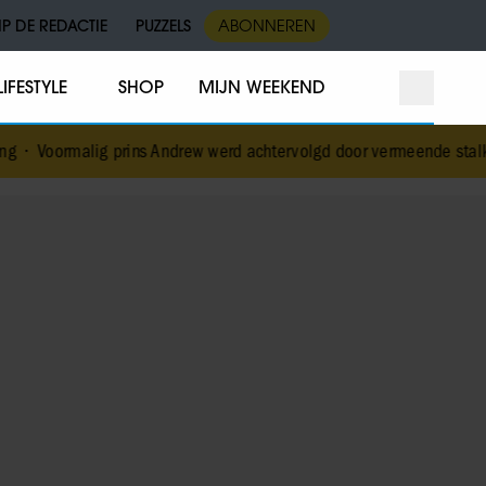
IP DE REDACTIE
PUZZELS
ABONNEREN
LIFESTYLE
SHOP
MIJN WEEKEND
ins Andrew werd achtervolgd door vermeende stalker met bivakmuts