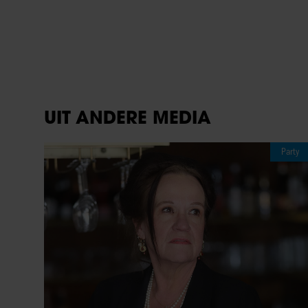
07/08/2026
PRINSES BEATRICE’S ECHTGENOOT
EDOARDO ONTKENT
HUWELIJKSPROBLEMEN
Meer van Redactie
06/08/2026
EARTH & FIRE-ZA