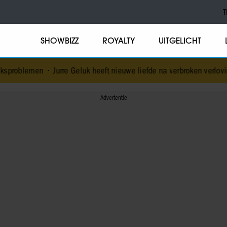
T
SHOWBIZZ
ROYALTY
UITGELICHT
rre Geluk heeft nieuwe liefde na verbroken verloving
•
Voormalig pr