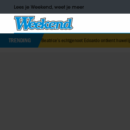
Lees je Weekend, weet je meer
TRENDING
ses Beatrice’s echtgenoot Edoardo ontkent huwelijksproblemen
•
Ju