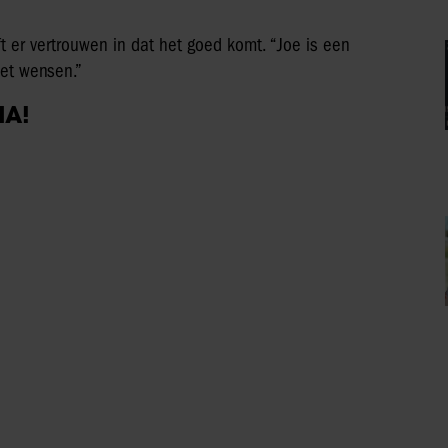
07/08/2026
MET DEZE MINI FOTOPRINTER VAN
ACTION HEB JE JE FAVORIETE FOTO’S
BINNEN ÉÉN MINUUT IN HANDEN
Sante