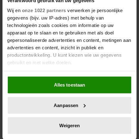
Verantwoord gebruik van uw gegevens
Wij en
onze 1022 partners
verwerken je persoonlijke
gegevens (bijv. uw IP-adres) met behulp van
technologieën zoals cookies om informatie op uw
apparaat op te slaan en te gebruiken met als doel
gepersonaliseerde advertenties en content, metingen aan
advertenties en content, inzicht in publiek en
productontwikkeling. U kunt kiezen wie uw gegevens
gebruikt en met welke doelen.
Als u het toestaat, willen we ook graag:
Alles toestaan
Informatie verzamelen over uw geografische
locatie, die tot een paar meter nauwkeurig kan zijn
Uw apparaat identificeren door het actief te
Aanpassen
scannen op specifieke eigenschappen (fingerprinting)
Lees meer over hoe uw persoonlijke gegevens worden
verwerkt en stel uw voorkeuren in het
detailgedeelte
in.
Weigeren
U kunt uw toestemming op elk moment wijzigen of