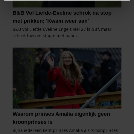
intrekken in de Cookieverklaring.
We gebruiken cookies om content en advertenties te
personaliseren, om functies voor social media te bieden
en om ons websiteverkeer te analyseren. Ook delen we
informatie over uw gebruik van onze site met onze
partners voor social media, adverteren en analyse. Deze
partners kunnen deze gegevens combineren met andere
informatie die u aan ze heeft verstrekt of die ze hebben
verzameld op basis van uw gebruik van hun services. U
gaat akkoord met onze cookies als u onze website blijft
gebruiken.