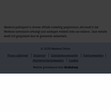
Weekend participeert in diverse affiliate marketing programma’s, dat houdt in dat
Weekend commissies ontvangt voor aankopen middels links van retailers. Deze website
wordt niet gesponsord door de genoemde webwinkels.
© 2026 Weekend Online
Privacy statement
Disclaimer
Gebruikersvoorwaarden
Spelvoorwaarden
Abonnementsvoorwaarden
Cookies
Website gerealiseerd door
MediaSoep