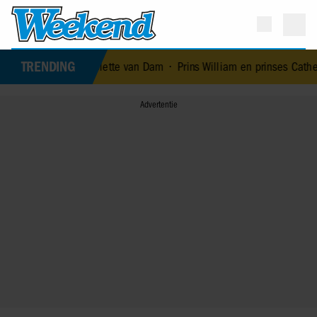
TRENDING
 Nicolette van Dam
•
Prins William en prinses Catherine nemen ma