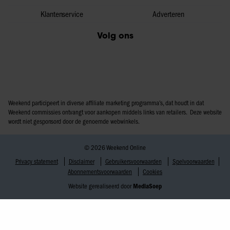
Klantenservice
Adverteren
Volg ons
Weekend participeert in diverse affiliate marketing programma’s, dat houdt in dat
Weekend commissies ontvangt voor aankopen middels links van retailers. Deze website
wordt niet gesponsord door de genoemde webwinkels.
© 2026 Weekend Online
Privacy statement
Disclaimer
Gebruikersvoorwaarden
Spelvoorwaarden
Abonnementsvoorwaarden
Cookies
Website gerealiseerd door
MediaSoep