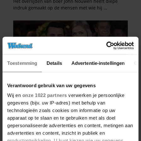
Toestemming
Details
Advertentie-instellingen
Ov
Verantwoord gebruik van uw gegevens
Wij en
onze 1022 partners
verwerken je persoonlijke
gegevens (bijv. uw IP-adres) met behulp van
technologieën zoals cookies om informatie op uw
apparaat op te slaan en te gebruiken met als doel
gepersonaliseerde advertenties en content, metingen aan
advertenties en content, inzicht in publiek en
productontwikkeling. U kunt kiezen wie uw gegevens