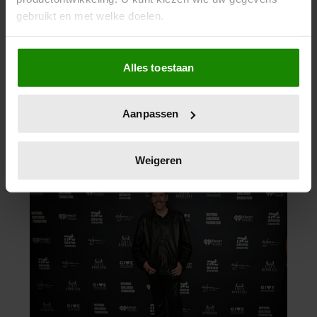
gebruikt en met welke doelen.
Als u het toestaat, willen we ook graag:
Alles toestaan
Informatie verzamelen over uw geografische
locatie, die tot een paar meter nauwkeurig kan zijn
Uw apparaat identificeren door het actief te
Aanpassen
scannen op specifieke eigenschappen (fingerprinting)
Lees meer over hoe uw persoonlijke gegevens worden
verwerkt en stel uw voorkeuren in het
detailgedeelte
in.
Weigeren
U kunt uw toestemming op elk moment wijzigen of
intrekken in de Cookieverklaring.
We gebruiken cookies om content en advertenties te
personaliseren, om functies voor social media te bieden
en om ons websiteverkeer te analyseren. Ook delen we
informatie over uw gebruik van onze site met onze
partners voor social media, adverteren en analyse. Deze
partners kunnen deze gegevens combineren met andere