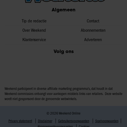
Algemeen
Tip de redactie
Contact
Over Weekend
Abonnementen
Klantenservice
Adverteren
Volg ons
Weekend participeert in diverse affiliate marketing programma’s, dat houdt in dat
Weekend commissies ontvangt voor aankopen middels links van retailers. Deze website
wordt niet gesponsord door de genoemde webwinkels.
© 2026 Weekend Online
Privacy statement
Disclaimer
Gebruikersvoorwaarden
Spelvoorwaarden
Abonnementsvoorwaarden
Cookies