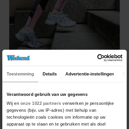
08/08/2026
DÍT IS WAAROM TRAPLOPEN ZO
Toestemming
Details
Advertentie-instellingen
Ov
ZWAAR VOELT (SPOILER: HET LIGT NIET
AAN JE CONDITIE)
Verantwoord gebruik van uw gegevens
Wij en
onze 1022 partners
verwerken je persoonlijke
gegevens (bijv. uw IP-adres) met behulp van
technologieën zoals cookies om informatie op uw
apparaat op te slaan en te gebruiken met als doel