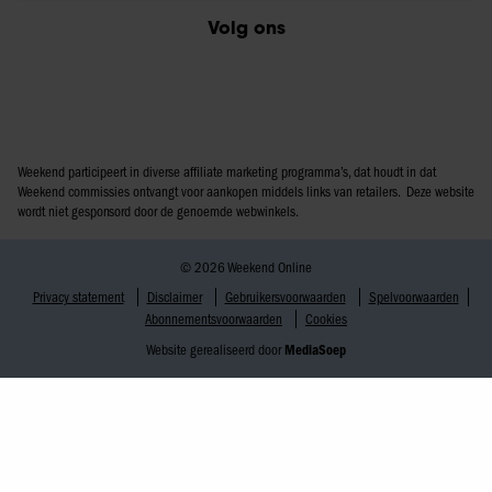
Volg ons
Weekend participeert in diverse affiliate marketing programma’s, dat houdt in dat
Weekend commissies ontvangt voor aankopen middels links van retailers. Deze website
wordt niet gesponsord door de genoemde webwinkels.
© 2026 Weekend Online
Privacy statement
Disclaimer
Gebruikersvoorwaarden
Spelvoorwaarden
Abonnementsvoorwaarden
Cookies
Website gerealiseerd door
MediaSoep