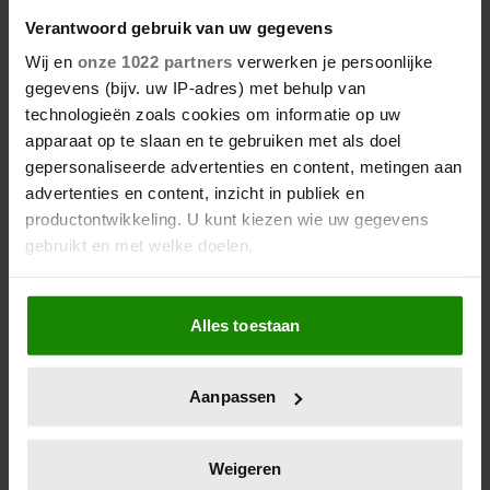
Verantwoord gebruik van uw gegevens
Wij en
onze 1022 partners
verwerken je persoonlijke
gegevens (bijv. uw IP-adres) met behulp van
technologieën zoals cookies om informatie op uw
apparaat op te slaan en te gebruiken met als doel
gepersonaliseerde advertenties en content, metingen aan
advertenties en content, inzicht in publiek en
productontwikkeling. U kunt kiezen wie uw gegevens
gebruikt en met welke doelen.
Als u het toestaat, willen we ook graag:
Alles toestaan
Informatie verzamelen over uw geografische
locatie, die tot een paar meter nauwkeurig kan zijn
Uw apparaat identificeren door het actief te
Aanpassen
scannen op specifieke eigenschappen (fingerprinting)
Lees meer over hoe uw persoonlijke gegevens worden
verwerkt en stel uw voorkeuren in het
detailgedeelte
in.
Weigeren
U kunt uw toestemming op elk moment wijzigen of