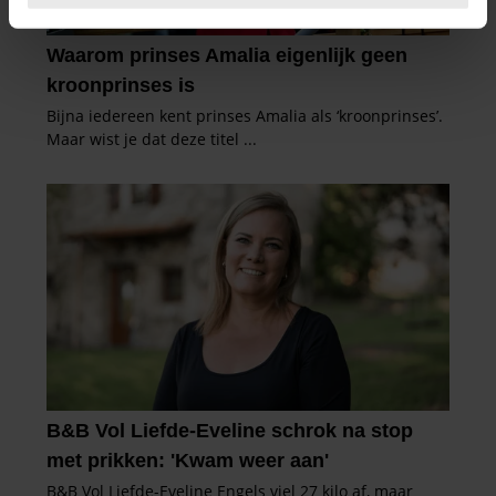
intrekken in de Cookieverklaring.
We gebruiken cookies om content en advertenties te
personaliseren, om functies voor social media te bieden
en om ons websiteverkeer te analyseren. Ook delen we
informatie over uw gebruik van onze site met onze
partners voor social media, adverteren en analyse. Deze
partners kunnen deze gegevens combineren met andere
informatie die u aan ze heeft verstrekt of die ze hebben
verzameld op basis van uw gebruik van hun services. U
gaat akkoord met onze cookies als u onze website blijft
gebruiken.