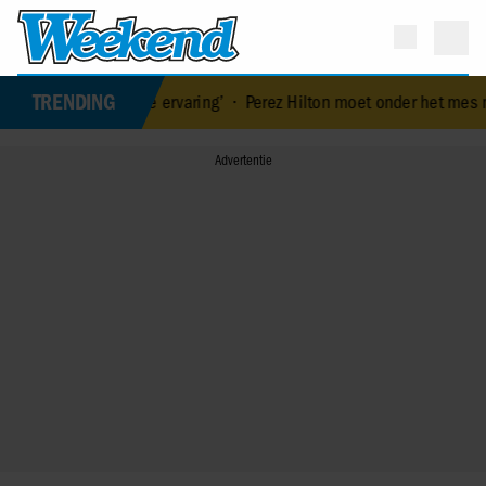
TRENDING
 leuke ervaring’
•
Perez Hilton moet onder het mes na fors bloedver