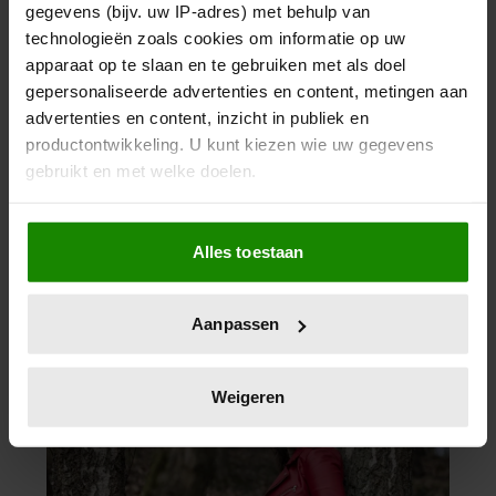
gegevens (bijv. uw IP-adres) met behulp van
technologieën zoals cookies om informatie op uw
apparaat op te slaan en te gebruiken met als doel
gepersonaliseerde advertenties en content, metingen aan
advertenties en content, inzicht in publiek en
productontwikkeling. U kunt kiezen wie uw gegevens
gebruikt en met welke doelen.
Als u het toestaat, willen we ook graag:
Alles toestaan
Informatie verzamelen over uw geografische
locatie, die tot een paar meter nauwkeurig kan zijn
Uw apparaat identificeren door het actief te
Aanpassen
scannen op specifieke eigenschappen (fingerprinting)
Lees meer over hoe uw persoonlijke gegevens worden
verwerkt en stel uw voorkeuren in het
detailgedeelte
in.
Weigeren
U kunt uw toestemming op elk moment wijzigen of
intrekken in de Cookieverklaring.