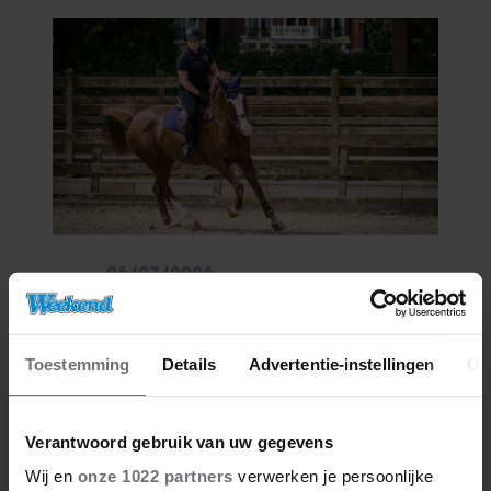
26/07/2026
COLUMN: AMALIA’S GROTE
LIEFDE
Toestemming
Details
Advertentie-instellingen
Ov
Verantwoord gebruik van uw gegevens
Wij en
onze 1022 partners
verwerken je persoonlijke