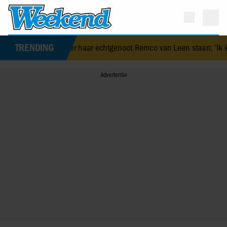
TRENDING
lijft achter haar echtgenoot Remco van Leen staan: ‘Ik kan ondersch