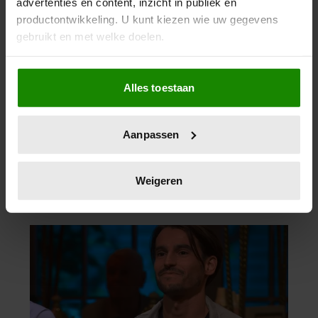
advertenties en content, inzicht in publiek en
productontwikkeling. U kunt kiezen wie uw gegevens
gebruikt en met welke doelen.
Als u het toestaat, willen we ook graag:
Alles toestaan
Informatie verzamelen over uw geografische
locatie, die tot een paar meter nauwkeurig kan zijn
Uw apparaat identificeren door het actief te
Aanpassen
scannen op specifieke eigenschappen (fingerprinting)
Lees meer over hoe uw persoonlijke gegevens worden
verwerkt en stel uw voorkeuren in het
detailgedeelte
in.
Weigeren
U kunt uw toestemming op elk moment wijzigen of
intrekken in de Cookieverklaring.
We gebruiken cookies om content en advertenties te
personaliseren, om functies voor social media te bieden
en om ons websiteverkeer te analyseren. Ook delen we
informatie over uw gebruik van onze site met onze
partners voor social media, adverteren en analyse. Deze