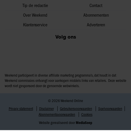
Tip de redactie
Contact
Over Weekend
Abonnementen
Klantenservice
Adverteren
Volg ons
Weekend participeert in diverse affiliate marketing programma’s, dat houdt in dat
Weekend commissies ontvangt voor aankopen middels links van retailers. Deze website
wordt niet gesponsord door de genoemde webwinkels.
© 2026 Weekend Online
Privacy statement
Disclaimer
Gebruikersvoorwaarden
Spelvoorwaarden
Abonnementsvoorwaarden
Cookies
Website gerealiseerd door
MediaSoep