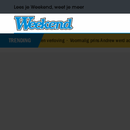
Lees je Weekend, weet je meer
TRENDING
erbroken verloving
•
Voormalig prins Andrew werd achtervolgd door