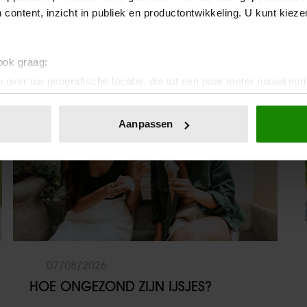
ACTION HEB JE JE FAVORIETE FOTO’S
 content, inzicht in publiek en productontwikkeling. U kunt kiez
BINNEN ÉÉN MINUUT IN HANDEN
 ook graag:
Sante
 over uw geografische locatie, die tot een paar meter nauwkeuri
eren door het actief te scannen op specifieke eigenschappen (fing
onlijke gegevens worden verwerkt en stel uw voorkeuren in he
Aanpassen
jzigen of intrekken in de Cookieverklaring.
ent en advertenties te personaliseren, om functies voor social
. Ook delen we informatie over uw gebruik van onze site met on
e. Deze partners kunnen deze gegevens combineren met andere i
erzameld op basis van uw gebruik van hun services. U gaat akk
07/08/2026
HOE ONGEZOND ZIJN IJSJES?