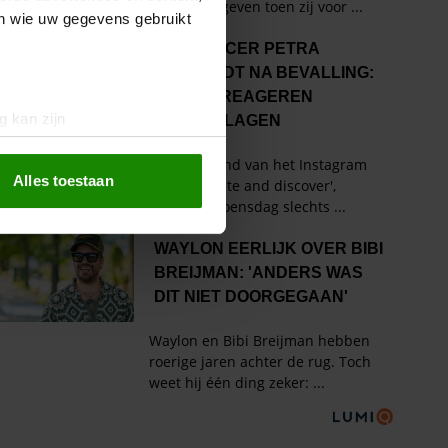
en wie uw gegevens gebruikt
g kan zijn
erprinting)
t
detailgedeelte
in. U kunt uw
Alles toestaan
 media te bieden en om ons
ze partners voor social
nformatie die u aan ze heeft
oord met onze cookies als u