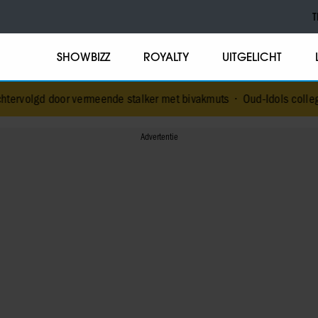
T
SHOWBIZZ
ROYALTY
UITGELICHT
 vermeende stalker met bivakmuts
•
Oud-Idols collega’s en Jim en J