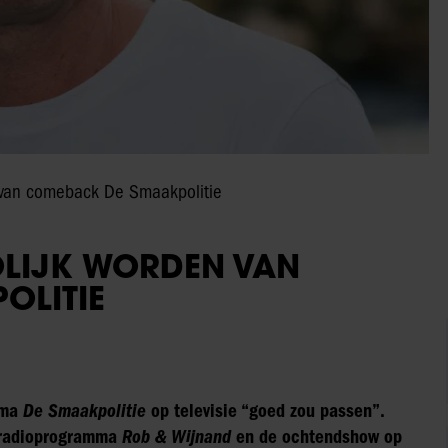
 van comeback De Smaakpolitie
OLIJK WORDEN VAN
OLITIE
mma
De Smaakpolitie
op televisie “goed zou passen”.
t radioprogramma
Rob & Wijnand
en de ochtendshow op