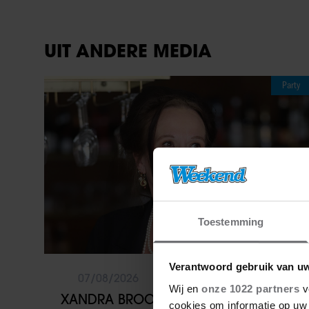
UIT ANDERE MEDIA
Party
Toestemming
Verantwoord gebruik van u
07/08/2026
Wij en
onze 1022 partners
v
XANDRA BROOD BLIKT TERUG OP
cookies om informatie op uw 