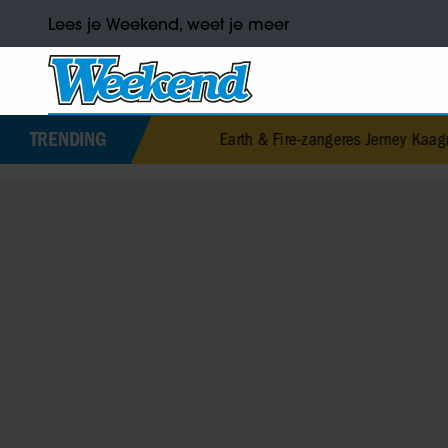
Lees je Weekend, weet je meer
TRENDING
Earth & Fire-zangeres Jerney Kaagman (79) ov