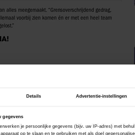
 van alles meegemaakt. “Grensoverschrijdend gedrag,
allemaal voorbij zien komen én er met een heel team
elost.”
IA!
Party
Details
Advertentie-instellingen
w gegevens
erwerken je persoonlijke gegevens (bijv. uw IP-adres) met behul
apparaat op te slaan en te gebruiken met als doel gepersonalise