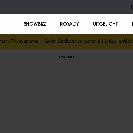
T
SHOWBIZZ
ROYALTY
UITGELICHT
erleden
•
Barbra Streisand verrast op 84-jarige leeftijd met eerste k