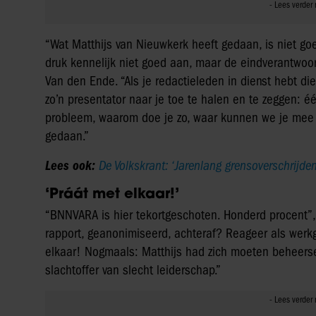
“Wat Matthijs van Nieuwkerk heeft gedaan, is niet go
druk kennelijk niet goed aan, maar de eindverantwoorde
Van den Ende. “Als je redactieleden in dienst hebt di
zo’n presentator naar je toe te halen en te zeggen: é
probleem, waarom doe je zo, waar kunnen we je mee h
gedaan.”
Lees ook:
De Volkskrant: ‘Jarenlang grensoverschrijde
‘Práát met elkaar!’
“BNNVARA is hier tekortgeschoten. Honderd procent”
rapport, geanonimiseerd, achteraf? Reageer als werk
elkaar! Nogmaals: Matthijs had zich moeten beheerse
slachtoffer van slecht leiderschap.”