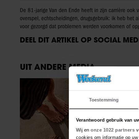
De 81-jarige Van den Ende heeft in zijn carrière ook
overspel, echtscheidingen, drugsgebruik: ik heb het 
voor gezorgd dat problemen werden voorkomen of opg
DEEL DIT ARTIKEL OP SOCIAL MED
UIT ANDERE MEDIA
Sante
Toestemming
Verantwoord gebruik van u
Wij en
onze 1022 partners
v
cookies om informatie op uw 