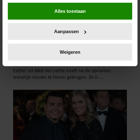
Als u het toestaat, willen we ook graag:
Alles toestaan
Informatie verzamelen over uw geografische
locatie, die tot een paar meter nauwkeurig kan zijn
Uw apparaat identificeren door het actief te
Aanpassen
scannen op specifieke eigenschappen (fingerprinting)
Lees meer over hoe uw persoonlijke gegevens worden
verwerkt en stel uw voorkeuren in het
detailgedeelte
in.
Weigeren
U kunt uw toestemming op elk moment wijzigen of
intrekken in de Cookieverklaring.
We gebruiken cookies om content en advertenties te
personaliseren, om functies voor social media te bieden
en om ons websiteverkeer te analyseren. Ook delen we
informatie over uw gebruik van onze site met onze
partners voor social media, adverteren en analyse. Deze
partners kunnen deze gegevens combineren met andere
informatie die u aan ze heeft verstrekt of die ze hebben
verzameld op basis van uw gebruik van hun services. U