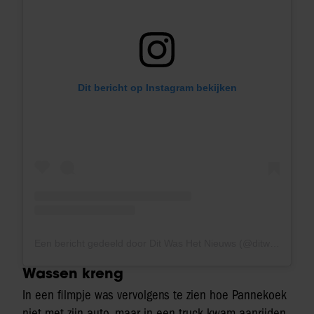
Dit bericht op Instagram bekijken
Een bericht gedeeld door Dit Was Het Nieuws (@ditwashetnieuws_avrotros)
Wassen kreng
In een filmpje was vervolgens te zien hoe Pannekoek
niet met zijn auto, maar in een truck kwam aanrijden.