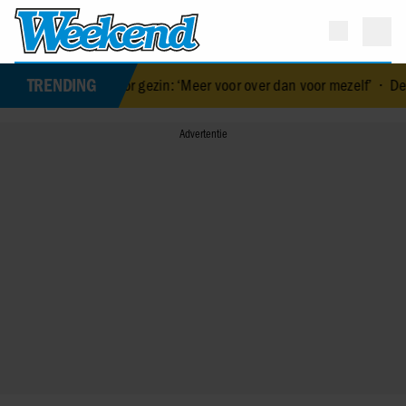
TRENDING
gul voor gezin: ‘Meer voor over dan voor mezelf’
•
De vakantiebest