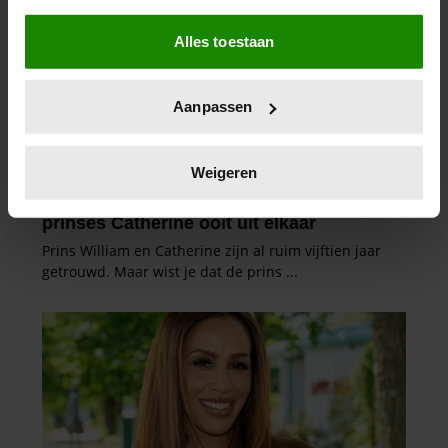
Als u het toestaat, willen we ook graag:
Alles toestaan
Informatie verzamelen over uw geografische
locatie, die tot een paar meter nauwkeurig kan zijn
Uw apparaat identificeren door het actief te
Aanpassen
scannen op specifieke eigenschappen (fingerprinting)
Lees meer over hoe uw persoonlijke gegevens worden
verwerkt en stel uw voorkeuren in het
detailgedeelte
in.
Weigeren
U kunt uw toestemming op elk moment wijzigen of
intrekken in de Cookieverklaring.
We gebruiken cookies om content en advertenties te
personaliseren, om functies voor social media te bieden
en om ons websiteverkeer te analyseren. Ook delen we
informatie over uw gebruik van onze site met onze
partners voor social media, adverteren en analyse. Deze
partners kunnen deze gegevens combineren met andere
informatie die u aan ze heeft verstrekt of die ze hebben
verzameld op basis van uw gebruik van hun services. U