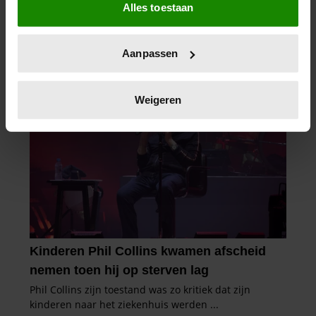
Alles toestaan
Informatie verzamelen over uw geografische
locatie, die tot een paar meter nauwkeurig kan zijn
Uw apparaat identificeren door het actief te
Aanpassen
scannen op specifieke eigenschappen (fingerprinting)
Lees meer over hoe uw persoonlijke gegevens worden
verwerkt en stel uw voorkeuren in het
detailgedeelte
in.
Weigeren
U kunt uw toestemming op elk moment wijzigen of
intrekken in de Cookieverklaring.
We gebruiken cookies om content en advertenties te
personaliseren, om functies voor social media te bieden
en om ons websiteverkeer te analyseren. Ook delen we
informatie over uw gebruik van onze site met onze
partners voor social media, adverteren en analyse. Deze
partners kunnen deze gegevens combineren met andere
informatie die u aan ze heeft verstrekt of die ze hebben
verzameld op basis van uw gebruik van hun services. U
gaat akkoord met onze cookies als u onze website blijft