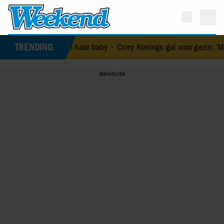
TRENDING
dood van haar baby
•
Corry Konings gul voor gezin: ‘Meer voor over d