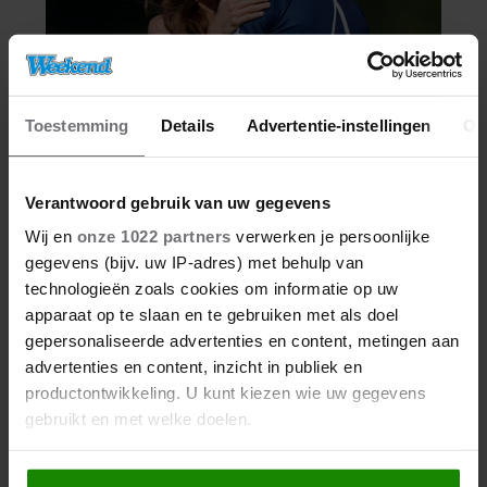
Toestemming
Details
Advertentie-instellingen
Ov
Verantwoord gebruik van uw gegevens
Wij en
onze 1022 partners
verwerken je persoonlijke
gegevens (bijv. uw IP-adres) met behulp van
technologieën zoals cookies om informatie op uw
apparaat op te slaan en te gebruiken met als doel
gepersonaliseerde advertenties en content, metingen aan
advertenties en content, inzicht in publiek en
productontwikkeling. U kunt kiezen wie uw gegevens
gebruikt en met welke doelen.
Als u het toestaat, willen we ook graag: