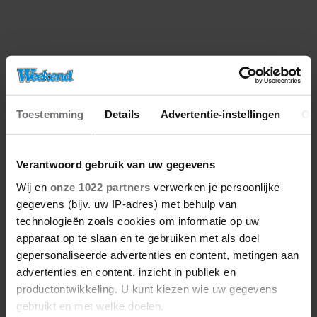
Toestemming
Details
Advertentie-instellingen
Ov
Verantwoord gebruik van uw gegevens
Wij en
onze 1022 partners
verwerken je persoonlijke
gegevens (bijv. uw IP-adres) met behulp van
technologieën zoals cookies om informatie op uw
apparaat op te slaan en te gebruiken met als doel
gepersonaliseerde advertenties en content, metingen aan
advertenties en content, inzicht in publiek en
productontwikkeling. U kunt kiezen wie uw gegevens
gebruikt en met welke doelen.