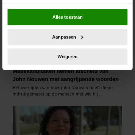
Als u het toestaat, willen we ook graag:
Alles toestaan
Informatie verzamelen over uw geografische
locatie, die tot een paar meter nauwkeurig kan zijn
Uw apparaat identificeren door het actief te
Aanpassen
scannen op specifieke eigenschappen (fingerprinting)
Lees meer over hoe uw persoonlijke gegevens worden
verwerkt en stel uw voorkeuren in het
detailgedeelte
in.
Weigeren
U kunt uw toestemming op elk moment wijzigen of
intrekken in de Cookieverklaring.
We gebruiken cookies om content en advertenties te
personaliseren, om functies voor social media te bieden
en om ons websiteverkeer te analyseren. Ook delen we
informatie over uw gebruik van onze site met onze
partners voor social media, adverteren en analyse. Deze
partners kunnen deze gegevens combineren met andere
informatie die u aan ze heeft verstrekt of die ze hebben
verzameld op basis van uw gebruik van hun services. U