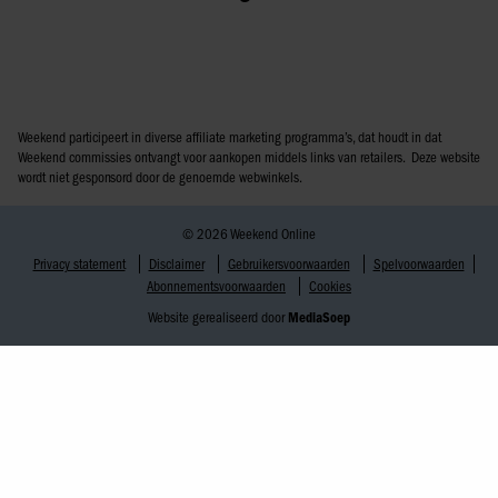
Weekend participeert in diverse affiliate marketing programma’s, dat houdt in dat
Weekend commissies ontvangt voor aankopen middels links van retailers. Deze website
wordt niet gesponsord door de genoemde webwinkels.
© 2026 Weekend Online
Privacy statement
Disclaimer
Gebruikersvoorwaarden
Spelvoorwaarden
Abonnementsvoorwaarden
Cookies
Website gerealiseerd door
MediaSoep