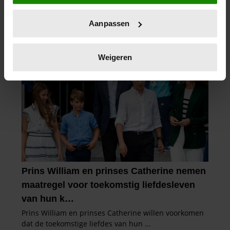
locatie, die tot een paar meter nauwkeurig kan zijn
Uw apparaat identificeren door het actief te
Aanpassen
scannen op specifieke eigenschappen (fingerprinting)
Lees meer over hoe uw persoonlijke gegevens worden
verwerkt en stel uw voorkeuren in het
detailgedeelte
in.
Weigeren
U kunt uw toestemming op elk moment wijzigen of
intrekken in de Cookieverklaring.
We gebruiken cookies om content en advertenties te
personaliseren, om functies voor social media te bieden
en om ons websiteverkeer te analyseren. Ook delen we
informatie over uw gebruik van onze site met onze
partners voor social media, adverteren en analyse. Deze
partners kunnen deze gegevens combineren met andere
informatie die u aan ze heeft verstrekt of die ze hebben
verzameld op basis van uw gebruik van hun services. U
gaat akkoord met onze cookies als u onze website blijft
gebruiken.