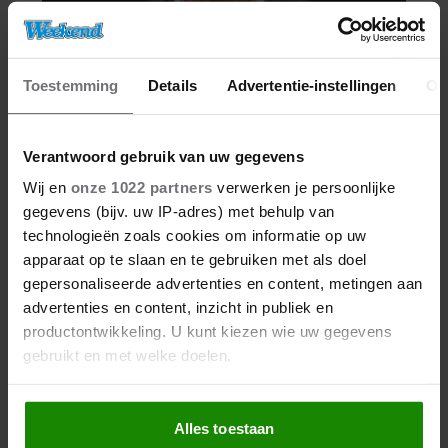
Toestemming
Details
Advertentie-instellingen
Ov
Verantwoord gebruik van uw gegevens
Wij en
onze 1022 partners
verwerken je persoonlijke
gegevens (bijv. uw IP-adres) met behulp van
technologieën zoals cookies om informatie op uw
apparaat op te slaan en te gebruiken met als doel
gepersonaliseerde advertenties en content, metingen aan
advertenties en content, inzicht in publiek en
productontwikkeling. U kunt kiezen wie uw gegevens
gebruikt en met welke doelen.
Als u het toestaat, willen we ook graag:
Alles toestaan
Informatie verzamelen over uw geografische