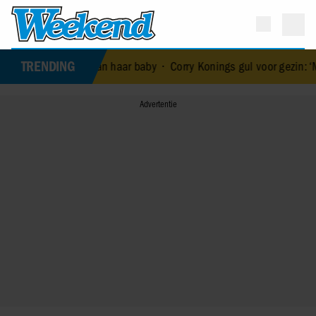
TRENDING
de dood van haar baby
•
Corry Konings gul voor gezin: ‘Meer voor ov