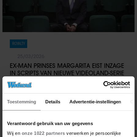
ROYALTY
25/03/2026
EX-MAN PRINSES MARGARITA EIST INZAGE
IN SCRIPTS VAN NIEUWE VIDEOLAND-SERIE
Toestemming
Details
Advertentie-instellingen
Ov
Verantwoord gebruik van uw gegevens
Wij en
onze 1022 partners
verwerken je persoonlijke