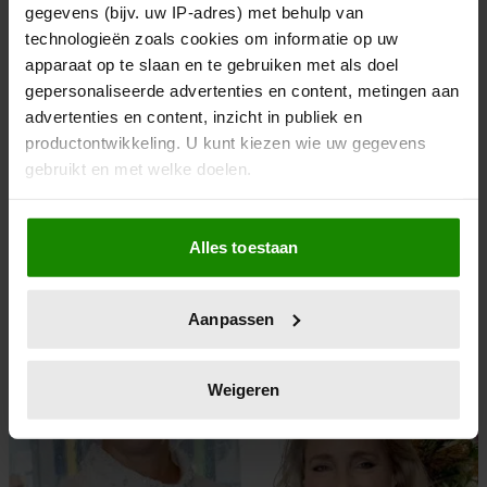
gegevens (bijv. uw IP-adres) met behulp van
technologieën zoals cookies om informatie op uw
apparaat op te slaan en te gebruiken met als doel
gepersonaliseerde advertenties en content, metingen aan
advertenties en content, inzicht in publiek en
productontwikkeling. U kunt kiezen wie uw gegevens
NIEUWS
gebruikt en met welke doelen.
13/05/2026
RECHTER OORDEELT: NRC-PODCAST HIER
Als u het toestaat, willen we ook graag:
HING EEN SCHILDERIJ HOEFT NIET OFFLINE
Alles toestaan
Informatie verzamelen over uw geografische
locatie, die tot een paar meter nauwkeurig kan zijn
Uw apparaat identificeren door het actief te
Aanpassen
scannen op specifieke eigenschappen (fingerprinting)
Lees meer over hoe uw persoonlijke gegevens worden
verwerkt en stel uw voorkeuren in het
detailgedeelte
in.
Weigeren
U kunt uw toestemming op elk moment wijzigen of
intrekken in de Cookieverklaring.