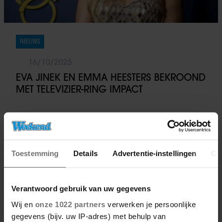
NIEUWS
16/10/2025
EVA JINEK EN EMMA HEESTERS BEKROOND
MET TELEVIZIER-RING IMPACT
Toestemming
Details
Advertentie-instellingen
Ov
Verantwoord gebruik van uw gegevens
Wij en
onze 1022 partners
verwerken je persoonlijke
gegevens (bijv. uw IP-adres) met behulp van