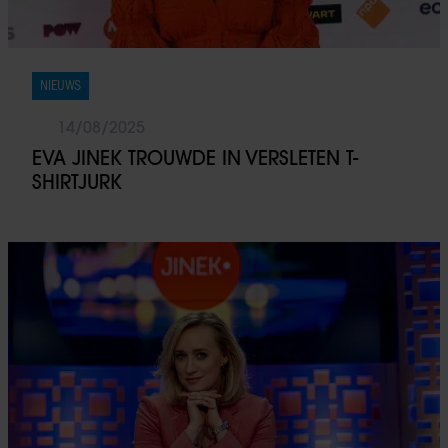
personaliseren, om functies voor social media te bieden
en om ons websiteverkeer te analyseren. Ook delen we
informatie over uw gebruik van onze site met onze
partners voor social media, adverteren en analyse. Deze
NIEUWS
partners kunnen deze gegevens combineren met andere
informatie die u aan ze heeft verstrekt of die ze hebben
14/08/2025
verzameld op basis van uw gebruik van hun services. U
EVA JINEK TROUWDE IN VERSLETEN T-
gaat akkoord met onze cookies als u onze website blijft
SHIRTJURK
gebruiken.