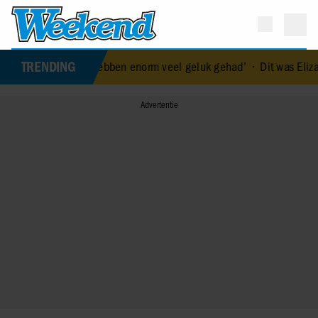
TRENDING
ke titels: ‘We hebben enorm veel geluk gehad’
•
Dit was Elizabeth A